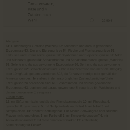
Tomatensauce,
Käse und 4
Zutaten nach
Wahl
29.90 €
Allergene:
51
: Glutenhaltiges Getreide (Weizen)
52
: Krebstiere und daraus gewonnene
Erzeugnisse
53
: Eier und Eierzeugnisse
54
: Fische und Fischerzeugnisse
55
:
Erdnüsse und Erdnusserzeugnisse
56
: Sojabohnen und Sojaerzeugnisse
57
: Milch
und Milcherzeugnisse
58
: Schalenfrüchte und Schalenfruchterzeugnisse (Mandeln)
59
: Sellerie und daraus gewonnene Erzeugnisse
60
: Senf und daraus gewonnene
Erzeugnisse
62
: Schwefeldioxid und Sulfite in Konzentration von mehr als 10mg/kg
oder 10mg/L als gesamt vorndenes S02, die für verzehrfertige oder gemäß den
Anweisungen des Herstellers in den ursprünglichen Zustand zurückgeführte
Erzeugnisse zu berechnen sind.
61
: Sesamsamen und daraus gewonnene
Erzeugnisse
63
: Lupinen und daraus gewonnene Erzeugnisse
64
: Weichtiere und
daraus gewonnene Erzeugnisse
Zusatzstoffe:
12
: mit Süßungsmitteln, enthält eine Phenylalaninquelle
10
: mit Phosphat
9
:
gewachst
8
: geschwärzt
5
: mit Nitritpökelsalz und Nitrat
4
: mit Nitrat
3
: mit
Nitritpökelsalz
14
: erhöhter Koffeingehalt. Für Kinder, Schwangere oder stillende
Frauen nicht empfohlen.
1
: mit Farbstoff
2
: mit Konservierungsstoff
6
: mit
Antioxidationsmittel
7
: mit Geschmacksverstärker
13
: koffeinhaltig
Keine Haftung für Fehler!